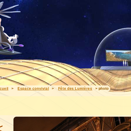
cueil
>
Espace convivial
>
Fête des Lumières
> photo
<