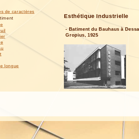
ces de caractères
Esthétique Industrielle
timent
se
- Batiment du Bauhaus à Dessa
uil
Gropius, 1925
ier
re
au
t
se longue