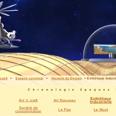
cueil
>
Espace convivial
>
Histoire du Design
> Esthétique Industr
Chronologie époques
Esthétique
Art 'n craft
Art Nouveau
Industrielle
Société de
Le Pop
Le Must
consommation