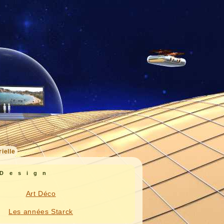
ielle
 Design
Art Déco
Les années Starck