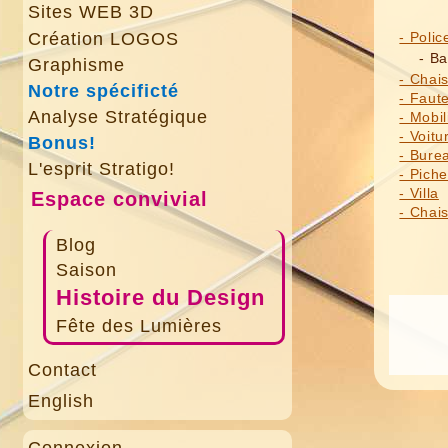
Sites WEB 3D
Création LOGOS
- Poli
- Ba
Graphisme
- Chai
Notre spécificté
- Faute
Analyse Stratégique
- Mobil
- Voitu
Bonus!
- Bure
L'esprit Stratigo!
- Piche
- Villa
Espace convivial
- Chai
Blog
Saison
Histoire du Design
Fête des Lumières
Contact
English
Connexion